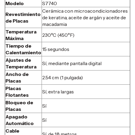
Modelo
S7740
Cerámica con microacondicionadores
Revestimiento
de keratina, aceite de argán y aceite de
de Placas
macadamia
Temperatura
230°C (450°F)
Máxima
Tiempo de
15 segundos
Calentamiento
Ajustes de
Sí, mediante pantalla digital
Temperatura
Ancho de
2.54 cm (1 pulgada)
Placas
Placas
Sí, extra largas
Flotantes
Bloqueo de
Sí
Placas
Apagado
Sí
Automático
Cable
Sí, de 1.8 metros