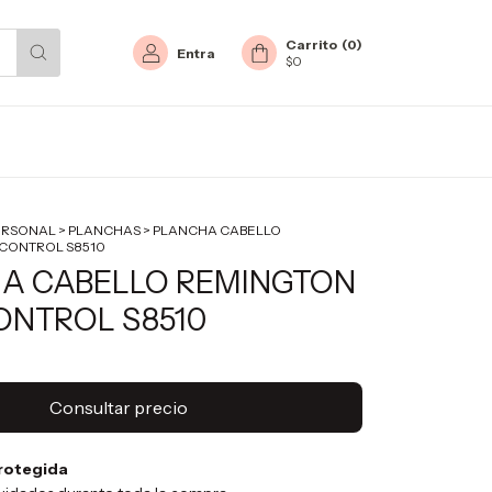
Carrito
(
0
)
Entra
$0
ERSONAL
>
PLANCHAS
>
PLANCHA CABELLO
 CONTROL S8510
A CABELLO REMINGTON
ONTROL S8510
rotegida