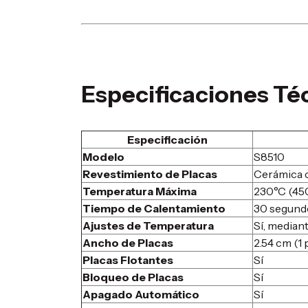
Especificaciones Té
Especificación
Modelo
S8510
Revestimiento de Placas
Cerámica c
Temperatura Máxima
230°C (45
Tiempo de Calentamiento
30 segund
Ajustes de Temperatura
Sí, mediant
Ancho de Placas
2.54 cm (1 
Placas Flotantes
Sí
Bloqueo de Placas
Sí
Apagado Automático
Sí