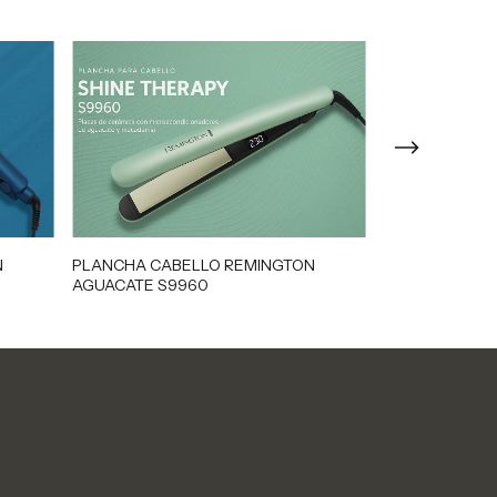
N
PLANCHA CABELLO REMINGTON
PLANCHA CAB
AGUACATE S9960
TRIPLE INFUSI