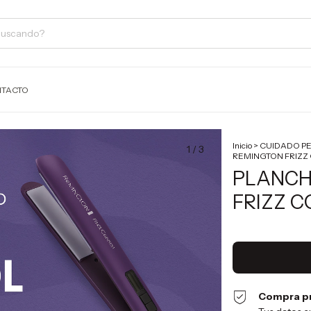
TACTO
Inicio
>
CUIDADO P
1
/
3
REMINGTON FRIZZ
PLANCH
FRIZZ C
Compra p