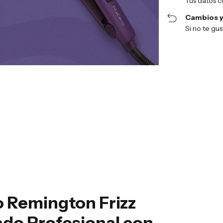
Tus datos c
Cambios y
Si no te gu
o Remington Frizz
ado Profesional con