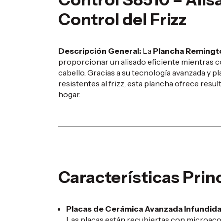
Control del Frizz
Descripción General:
La
Plancha Remingto
proporcionar un alisado eficiente mientras co
cabello.
Gracias a su tecnología avanzada y 
resistentes al frizz, esta plancha ofrece res
hogar.
Características Prin
Placas de Cerámica Avanzada Infundida
Las placas están recubiertas con microacon