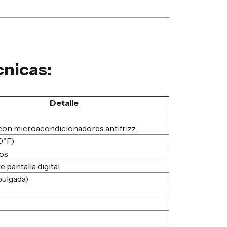
cnicas:
Detalle
on microacondicionadores antifrizz
0°F)
os
e pantalla digital
pulgada)