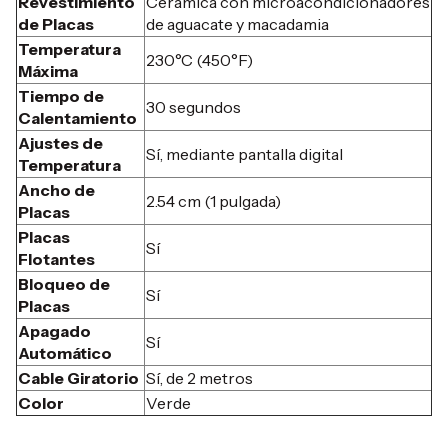
Revestimiento
Cerámica con microacondicionadores
de Placas
de aguacate y macadamia
Temperatura
230°C (450°F)
Máxima
Tiempo de
30 segundos
Calentamiento
Ajustes de
Sí, mediante pantalla digital
Temperatura
Ancho de
2.54 cm (1 pulgada)
Placas
Placas
Sí
Flotantes
Bloqueo de
Sí
Placas
Apagado
Sí
Automático
Cable Giratorio
Sí, de 2 metros
Color
Verde