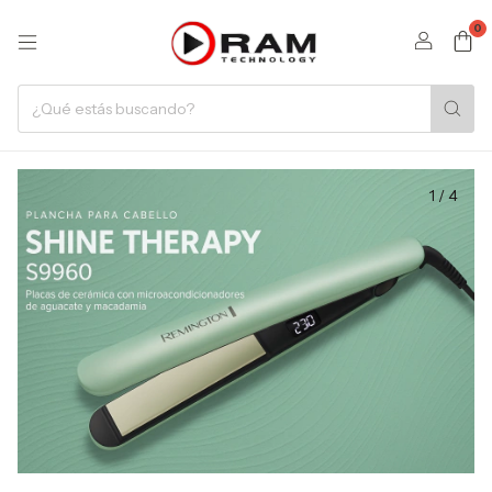
0
1
/
4