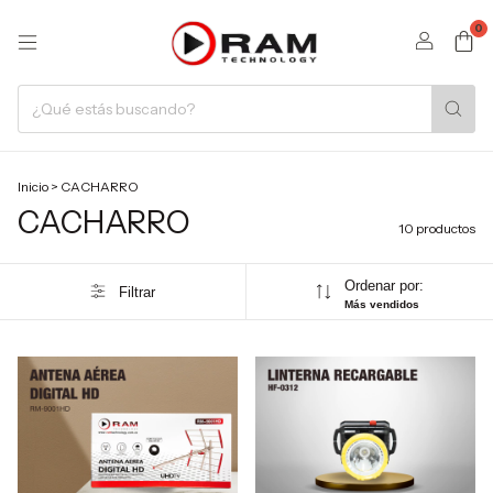
0
Inicio
>
CACHARRO
CACHARRO
10 productos
Ordenar por:
Filtrar
Más vendidos