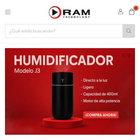
0
1
/
6