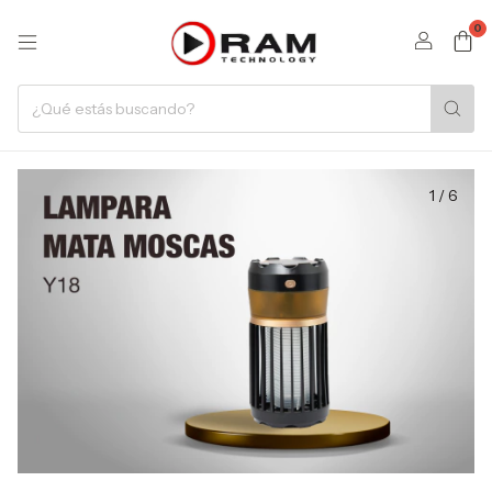
0
1
/
6